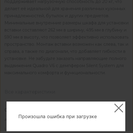
поддерживает нагрузочную способность до 20 кг, что
делает её идеальной для хранения различных кухонных
принадлежностей, бутылок и других предметов.
Минимальные внутренние размеры шкафа для установки
вставки составляют 262 мм в ширину, 495 мм в глубину и
590 мм в высоту, что позволяет эффективно использовать
пространство. Монтаж вставки возможен как слева, так и
справа, а также по диагонали, что добавляет гибкости в
установке. Не забудьте заказать направляющие полного
выдвижения Quadro V6 с демпфером Silent System для
максимального комфорта и функциональности.
Все характеристики
Основные
Произошла ошибка при загрузке
ЦБ022038
Артикул
прозрачный
Цвет