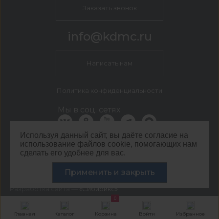
Заказать звонок
info@kdmc.ru
Написать нам
Политика конфиденциальности
Мы в соц. сетях
Используя данный сайт, вы даёте согласие на
использование файлов cookie, помогающих нам
КДМ Ижевск
сделать его удобнее для вас.
г. Ижевск, ул. Новоажимова, 27 стр. 2.2
Применить и закрыть
©
ООО ЦЕНТР КДМ. ИНН: 3661037157 ОГРН: 1063667287551
,
2026
Разработка сайта —
«Сибирикс»
0
Главная
Каталог
Корзина
Войти
Избранное