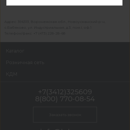
Адрес: 396313, Воронежская обл., Новоусманский р-н,
с.Бабяково, ул. Индустриальная, д.3, пом.I, оф.1
Телефон/факс: +7 (473) 228-28-68
Каталог
Розничная сеть
КДМ
+7(3412)325609
8(800) 770-08-54
Заказать звонок