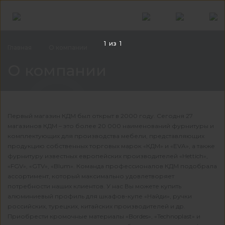
1
из
1
Главная
О компании
О к
О компании
Первый магазин КДМ был открыт в 2000 году. Сегодня 27
магазинов КДМ – это более 20 000 наименований фурнитуры и
комплектующих для производства мебели, представляющих
продукцию собственных торговых марок «КДМ» и «EVA», а также
фурнитуру известных европейских производителей «Hettich»,
«FGV», «GTV», «Blum». Команда профессионалов КДМ подобрала
ассортимент, который максимально удовлетворяет
потребности наших клиентов. У нас Вы можете купить
алюминиевый профиль для шкафов-купе «Найди», ручки
российских, турецких, китайских производителей и др.
Приобрести кромочные материалы «Bordes», «Technoplast» и