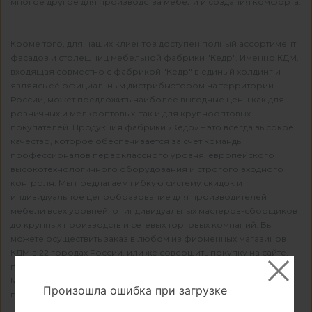
многое другое для производства мебели и создания комфорта.
Кроме того, для наших клиентов доступен полный ассортимент
фасадов и столешниц мебельной фабрики "Кедр". Именно КДМ,
входящая совместно с фабрикой "Кедр" в единый холдинг и
являясь её официальным дистрибьютором на территории
России, может предложить наиболее выгодные цены как для
розничных и мелкооптовых, так и для крупнооптовых
покупателей. Продукция фабрики «Кедр» – это всегда высокое
качество, которое обеспечивается за счет команды
профессионалов первоклассного уровня, европейского
высокотехнологичного оборудования и строгого входного
контроля. Мы предлагаем гибкую систему скидок и
индивидуальное ценообразование для производителей
мебели всех уровней: от индивидуальных мастеров-сборщиков
до крупных производств и сетевых торговых компаний. Вы
можете осуществить заказ в любом из фирменных магазинов
КДМ в 22 городах России, или же совершить покупку на сайте,
пройдя несложную регистрацию.
Мы рады каждому клиенту и нацелены на долгосрочное
Произошла ошибка при загрузке
партнерство!