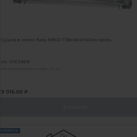
Сушка в нижн. базу М800 738x460x145мм хром...
КА-1063868
На центральном складе - 24 шт
9 016.00 ₽
В корзину
НОВИНКА