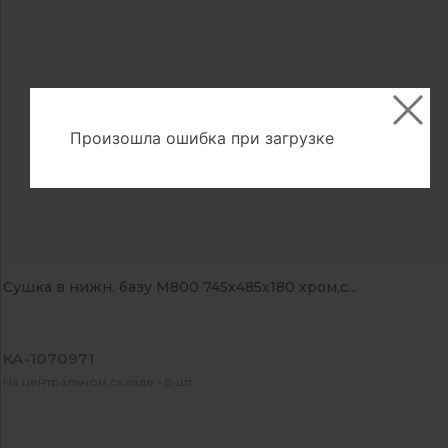
Произошла ошибка при загрузке
Сушка в нижн. базу М800 745x485x180 хром,с...
КА-1070971
На центральном складе - 8 шт