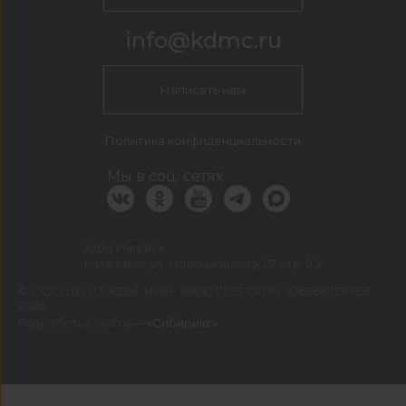
info@kdmc.ru
Написать нам
Политика конфиденциальности
Мы в соц. сетях
КДМ Ижевск
г. Ижевск, ул. Новоажимова, 27 стр. 2.2
©
ООО ЦЕНТР КДМ. ИНН: 3661037157 ОГРН: 1063667287551
,
2026
Разработка сайта —
«Сибирикс»