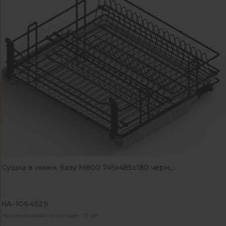
Сушка в нижн. базу М800 745x485x180 черн.,...
КА-1064529
На центральном складе - 13 шт