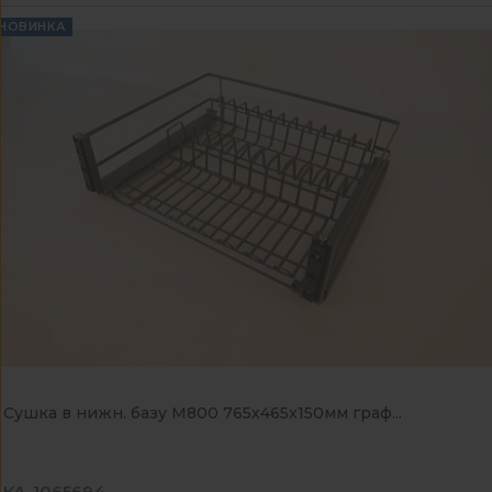
НОВИНКА
Сушка в нижн. базу М800 765х465х150мм граф...
КА-1065694