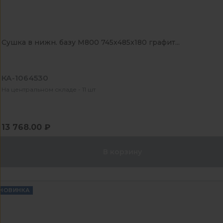
Сушка в нижн. базу М800 745x485x180 графит...
КА-1064530
На центральном складе - 11 шт
13 768.00 ₽
В корзину
НОВИНКА