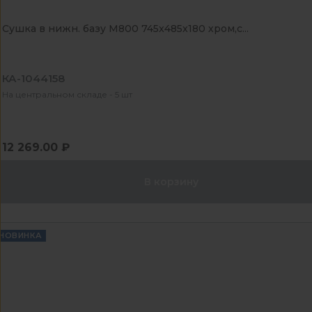
Сушка в нижн. базу М800 745x485x180 хром,с...
КА-1044158
На центральном складе - 5 шт
12 269.00 ₽
В корзину
НОВИНКА