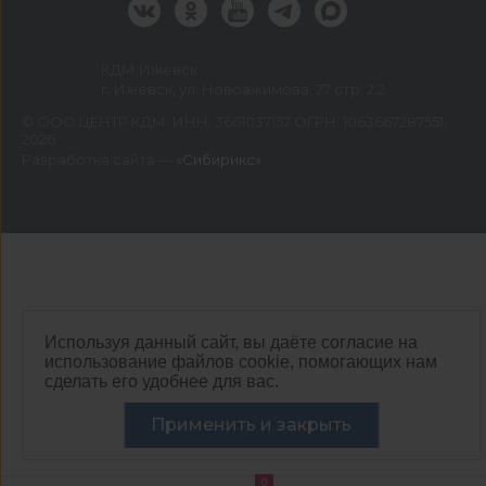
КДМ Ижевск
г. Ижевск, ул. Новоажимова, 27 стр. 2.2
©
ООО ЦЕНТР КДМ. ИНН: 3661037157 ОГРН: 1063667287551
,
2026
Разработка сайта —
«Сибирикс»
Используя данный сайт, вы даёте согласие на
использование файлов cookie, помогающих нам
сделать его удобнее для вас.
Применить и закрыть
0