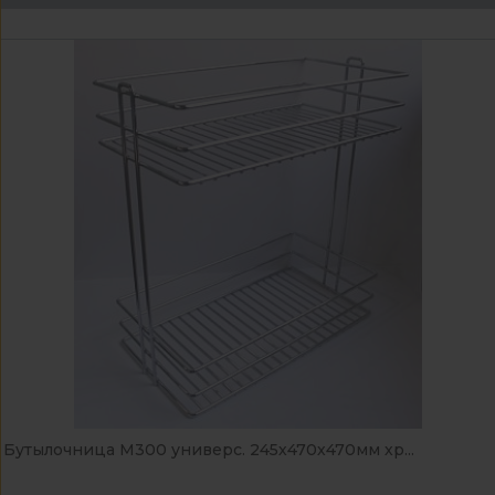
Бутылочница М300 универс. 245х470х470мм хр...