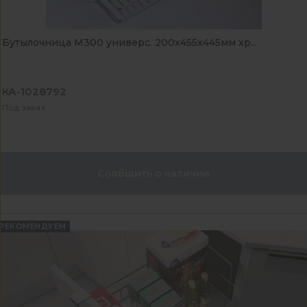
Бутылочница М300 универс. 200х455х445мм хр...
КА-1028792
Под заказ
Сообщить о наличии
РЕКОМЕНДУЕМ