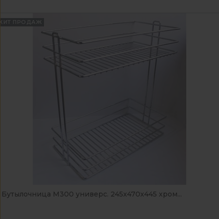
ХИТ ПРОДАЖ
Бутылочница М300 универс. 245х470х445 хром...