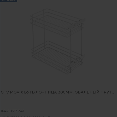
НОВИНКА
GTV MOVIX БУТЫЛОЧНИЦА 300ММ, ОВАЛЬНЫЙ ПРУТ...
КА-1073741
На центральном складе - 5 шт