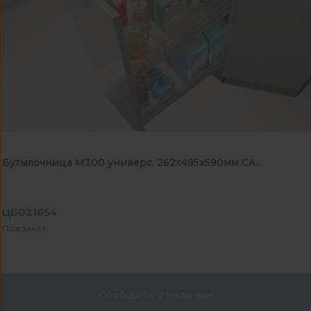
Бутылочница М300 универс. 262х495х590мм CA...
ЦБ021654
Под заказ
Сообщить о наличии