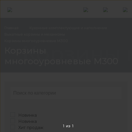
Главная
Кухонные комплектующие и
наполнение
Выкатные корзины и
механизмы
Корзины многооуровневые
М300
Корзины 
Корзины
многооуровневые М300
Новинка
Новинка
1
из
1
Хит продаж