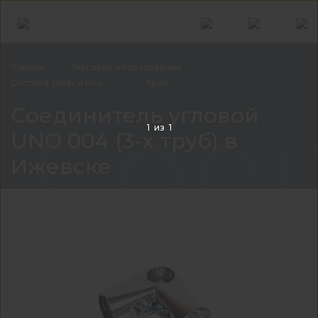
Главная
Торговое
оборудование
Система Joker и
Uno
Хром
Соед
Соединитель угловой
1
из
1
UNO 004 (3-х труб) в
Ижевске