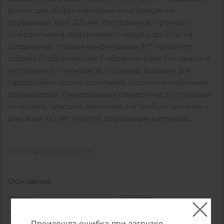
фитинг для сборки каркасных конструкций из
профильных труб Ø25 мм. Изготовлен из прочного
полипропилена, выдерживает нагрузку до 30 кг на
соединение. Угловая конфигурация 90° позволяет
собрать П-образную или Г-образную раму без сварки и
инструмента — монтаж за 10 секунд. Идеален для
гардеробных систем, стеллажей, сушилок и мобильных
органайзеров. Универсальная совместимость с трубами
из металла, пластика, алюминия. Не требует крепежа —
фиксация за счёт упругой деформации материала.
Все характеристики
Основные
ЦБ010944
Артикул
КДМ
Производитель
Произошла ошибка при загрузке