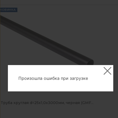
НОВИНКА
Произошла ошибка при загрузке
Труба круглая d=25х1,0х3000мм, черная (GMF...