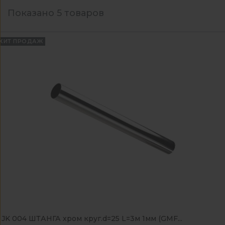
Показано 5 товаров
ХИТ ПРОДАЖ
JK 004 ШТАНГА хром круг.d=25 L=3м 1мм (GMF...