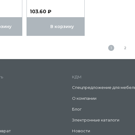
103.60 ₽
рзину
В корзину
1
2
ть
КДМ
Спецпредложение для мебел
О компании
Блог
Электронные каталоги
зврат
Новости