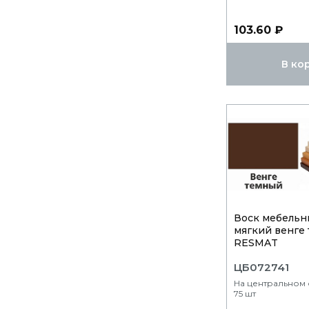
103.60 ₽
В ко
Воск мебельн
мягкий венге
RESMAT
ЦБ072741
На центральном 
75 шт