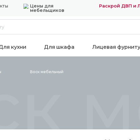
кты
Цены для
Раскрой ДВП и 
мебельщиков
Для кухни
Для шкафа
Лицевая фурнит
ск 
ы
Воск
мебельный