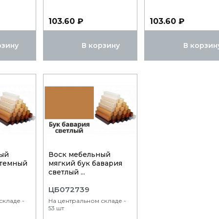
103.60 ₽
103.60 ₽
рзину
В корзину
В корзин
ый
Воск мебельный
 темный
мягкий бук бавария
светлый ...
ЦБ072739
складе -
На центральном складе -
53 шт