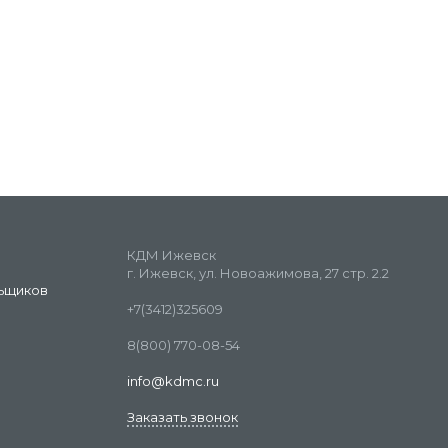
КДМ Ижевск
г. Ижевск, ул. Новоажимова, 27 стр. 2.2
ьщиков
+7(3412)325609
8(800) 770-08-54
info@kdmc.ru
Заказать звонок