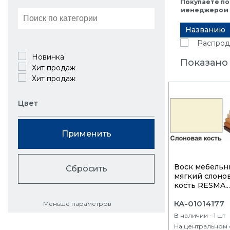
Покупаете по
менеджером в
Названию
Распрод
Новинка
Показано 
Хит продаж
Хит продаж
Цвет
Применить
Воск мебельн
Сбросить
мягкий слоно
кость RESMA...
КА-01014177
Меньше параметров
В наличии - 1 шт
На центральном 