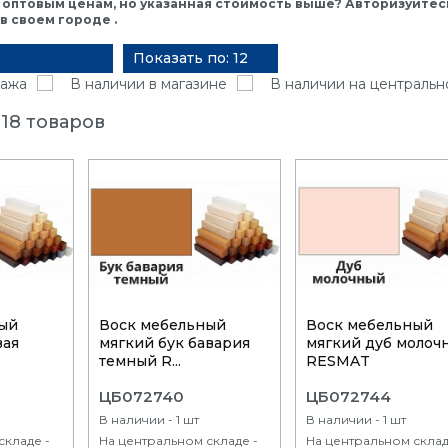
 оптовым ценам, но указанная стоимость выше? Авторизуйтесь
 своем городе .
Показать по: 12
ажа
В наличии в магазине
В наличии на центральн
18 товаров
ый
Воск мебельный
Воск мебельный
вая
мягкий бук бавария
мягкий дуб молоч
темный R...
RESMAT
ЦБ072740
ЦБ072744
В наличии - 1 шт
В наличии - 1 шт
складе -
На центральном складе -
На центральном склад