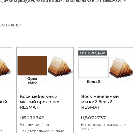
, чтобы увидеть "свои цены" . Забыли пароль? Свяжитесь с
ом складе
ХИТ ПРОДАЖ
Воск мебельный
Воск мебельный
ный
мягкий орех экко
мягкий белый
RESMAT
RESMAT
ЦБ072749
ЦБ072737
В наличии - 1 шт
На центральном складе -
399 шт
е -
На центральном складе -