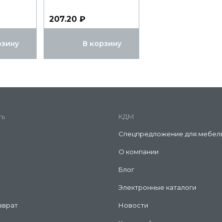
207.20 ₽
рзину
В корзину
ть
КДМ
Спецпредложение для мебел
О компании
Блог
Электронные каталоги
зврат
Новости