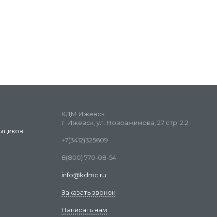
КДМ Ижевск
г. Ижевск, ул. Новоажимова, 27 стр. 2.2
ьщиков
+7(3412)325609
8(800) 770-08-54
info@kdmc.ru
Заказать звонок
Написать нам