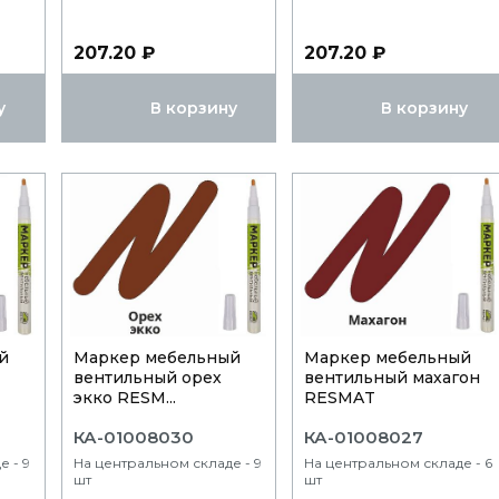
207.20 ₽
207.20 ₽
у
В корзину
В корзину
й
Маркер мебельный
Маркер мебельный
вентильный орех
вентильный махагон
экко RESM...
RESMAT
КА-01008030
КА-01008027
е - 9
На центральном складе - 9
На центральном складе - 6
шт
шт