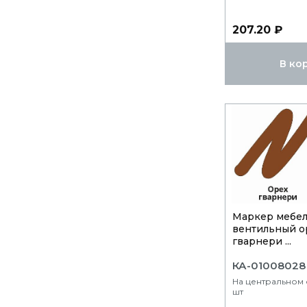
207.20 ₽
В ко
Маркер мебе
вентильный о
гварнери ...
КА-01008028
На центральном с
шт