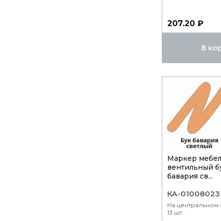
207.20 ₽
В ко
Маркер мебе
вентильный б
бавария св...
КА-01008023
На центральном 
13 шт