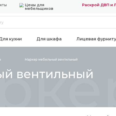
кты
Цены для
Раскрой ДВП и 
мебельщиков
Для кухни
Для шкафа
Лицевая фурнит
рке
ы
Маркер мебельный
вентильный
ый вентильный