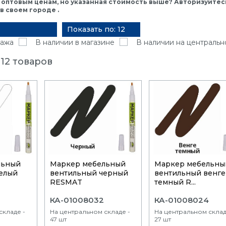
 оптовым ценам, но указанная стоимость выше? Авторизуйтесь
 своем городе .
Показать по: 12
ажа
В наличии в магазине
В наличии на центральн
12 товаров
льный
Маркер мебельный
Маркер мебельны
елый
вентильный черный
вентильный венге
RESMAT
темный R...
КА-01008032
КА-01008024
складе -
На центральном складе -
На центральном склад
47 шт
27 шт