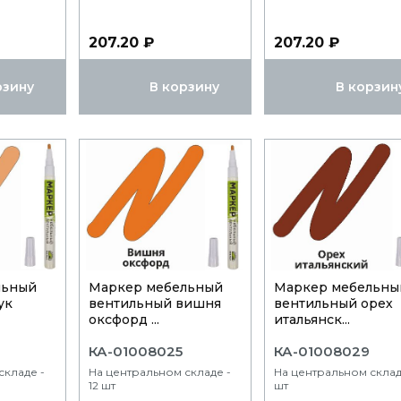
207.20 ₽
207.20 ₽
рзину
В корзину
В корзин
льный
Маркер мебельный
Маркер мебельны
ук
вентильный вишня
вентильный орех
оксфорд ...
итальянск...
КА-01008025
КА-01008029
складе -
На центральном складе -
На центральном склад
12 шт
шт