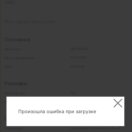
7Х30
Все характеристики
Основные
ЦБ054566
Артикул
РОССИЯ
Производитель
желтый
Цвет
Размеры
40
Высота, мм
190
Ширина, мм
Произошла ошибка при загрузке
Свойства и материалы
Слоистый пластик/сталь 45
Материал