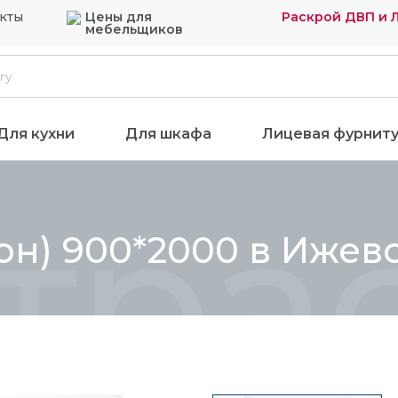
кты
Цены для
Раскрой ДВП и 
мебельщиков
Для кухни
Для шкафа
Лицевая фурнит
трас
лон) 900*2000 в Ижев