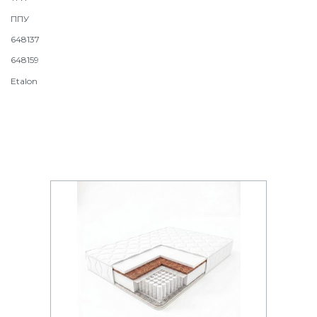
ППУ
648137
648159
Etalon