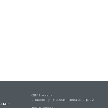
КДМ Ижевск
г. Ижевск, ул. Новоажимова, 27 стр. 2.2
ьщиков