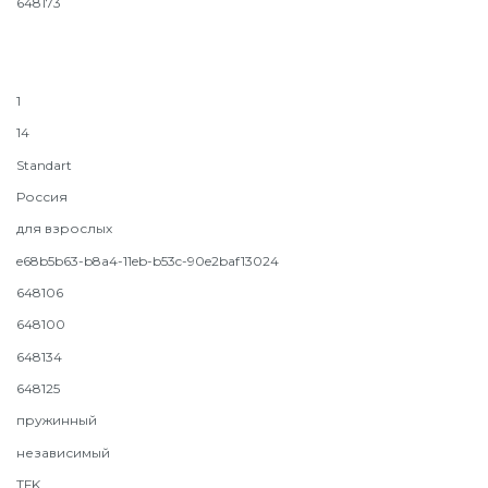
648173
1
14
Standart
Россия
для взрослых
e68b5b63-b8a4-11eb-b53c-90e2baf13024
648106
648100
648134
648125
пружинный
независимый
TFK