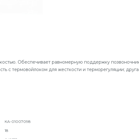
костью. Обеспечивает равномерную поддержку позвоночник
кость с термовойлоком для жесткости и терморегуляции; дру
КА-01007098
18