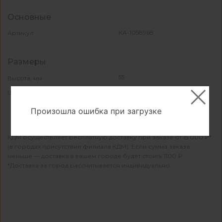
Основные
КА-1058968
Артикул
Размеры
55
Высота, мм
12
Ширина, мм
Произошла ошибка при загрузке
КДМ осуществляет бесплатную доставку при заказе от 15 000 ₽*
(в городах присутствия филиала КДМ). Если сумма заказа
меньше — доставка в вашем городе будет стоить 1100 ₽.
*Доставка за город рассчитывается индивидуально