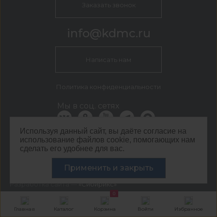
Заказать звонок
info@kdmc.ru
Написать нам
Политика конфиденциальности
Мы в соц. сетях
Используя данный сайт, вы даёте согласие на
использование файлов cookie, помогающих нам
КДМ Ижевск
сделать его удобнее для вас.
г. Ижевск, ул. Новоажимова, 27 стр. 2.2
©
ООО ЦЕНТР КДМ. ИНН: 3661037157 ОГРН: 1063667287551
Применить и закрыть
,
2026
Разработка сайта —
«Сибирикс»
0
Главная
Каталог
Корзина
Войти
Избранное