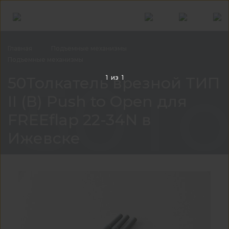
Главная
Подъемные
механизмы
Подъемные
механизмы
50То
50Толкатель врезной ТИП
1
из
1
II (В) Push to Open для
FREEflap 22-34N в
Ижевске