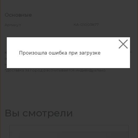
Основные
КА-01003877
Артикул
Произошла ошибка при загрузке
КДМ осуществляет бесплатную доставку при заказе от 15 000 ₽*
(в городах присутствия филиала КДМ). Если сумма заказа
меньше — доставка в вашем городе будет стоить 1100 ₽.
*Доставка за город рассчитывается индивидуально
Вы смотрели