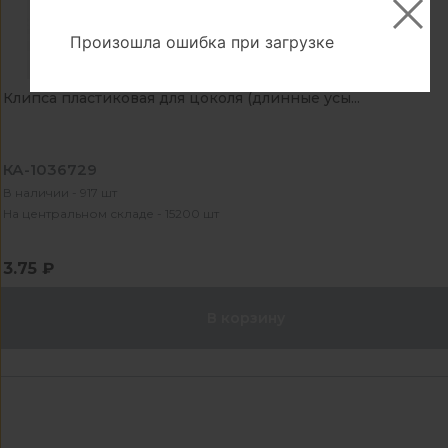
Произошла ошибка при загрузке
Клипса пластиковая для цоколя (длинные усы...
КА-1036729
В наличии - 917 шт
На центральном складе - 15200 шт
3.75 ₽
В корзину