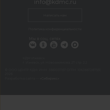
info@kdmc.ru
Написать нам
Политика конфиденциальности
Мы в соц. сетях
КДМ Ижевск
г. Ижевск, ул. Новоажимова, 27 стр. 2.2
©
ООО ЦЕНТР КДМ. ИНН: 3661037157 ОГРН: 1063667287551
,
2026
Разработка сайта —
«Сибирикс»