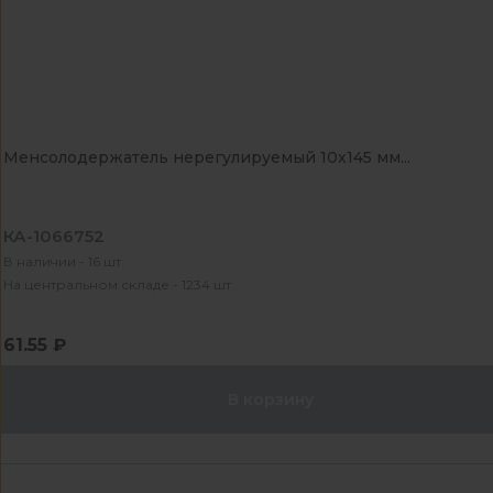
Менсолодержатель нерегулируемый 10х145 мм...
КА-1066752
В наличии - 16 шт
На центральном складе - 1234 шт
61.55 ₽
В корзину