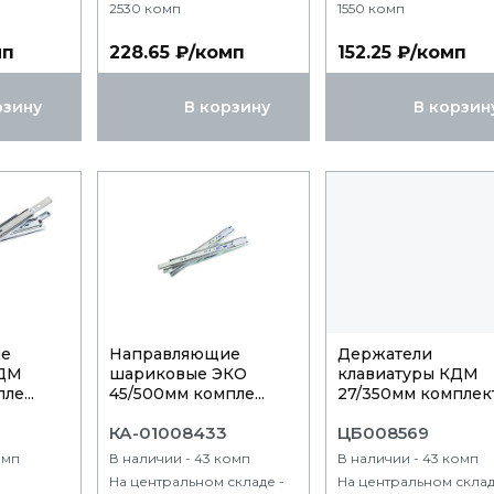
2530 комп
1550 комп
мп
228.65 ₽/комп
152.25 ₽/комп
рзину
В корзину
В корзин
ие
Направляющие
Держатели
КДМ
шариковые ЭКО
клавиатуры КДМ
е...
45/500мм компле...
27/350мм комплект.
КА-01008433
ЦБ008569
омп
В наличии - 43 комп
В наличии - 43 комп
На центральном складе -
На центральном склад