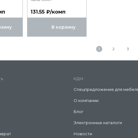
мп
131.55 ₽/комп
рзину
В корзину
1
2
3
ть
КДМ
Спецпредложение для мебел
О компании
Блог
Электронные каталоги
зврат
Новости