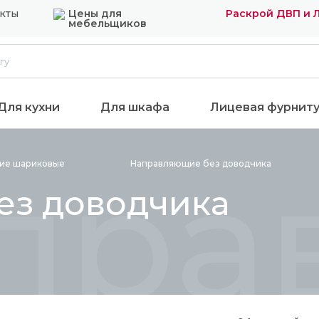
кты
Цены для
Раскрой ДВП и 
мебельщиков
Для кухни
Для шкафа
Лицевая фурнит
пра
щие
шариковые
Направляющие без
доводчика
ез доводчика