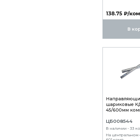
138.75 ₽/ко
В ко
Направляющ
шариковые 
45/600мм комп
ЦБ008544
В наличии - 33 к
На центральном 
601 комп