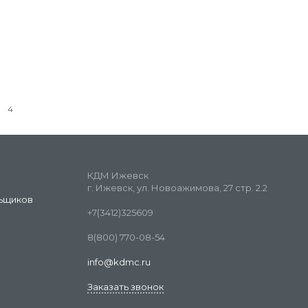
4
КДМ Ижевск
г. Ижевск, ул. Новоажимова, 27 стр. 2.2
ьщиков
+7(3412)325609
8(800) 770-08-54
info@kdmc.ru
Заказать звонок