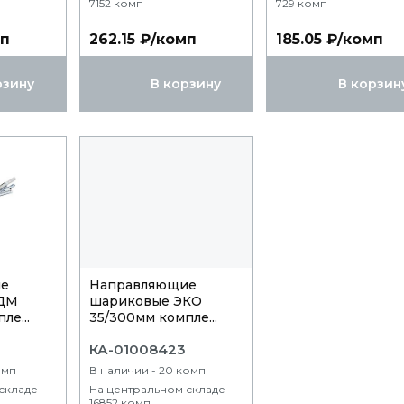
7152 комп
729 комп
мп
262.15 ₽/комп
185.05 ₽/комп
рзину
В корзину
В корзин
ие
Направляющие
КДМ
шариковые ЭКО
ле...
35/300мм компле...
КА-01008423
омп
В наличии - 20 комп
складе -
На центральном складе -
16852 комп