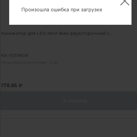
Произошла ошибка при загрузке
Коннектор для LED лент 8мм двухсторонний с...
КА-1051808
На центральном складе - 9 шт
178.85 ₽
В корзину