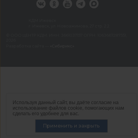
КДМ Ижевск
г. Ижевск, ул. Новоажимова, 27 стр. 2.2
©
ООО ЦЕНТР КДМ. ИНН: 3661037157 ОГРН: 1063667287551
,
2026
Разработка сайта —
«Сибирикс»
Используя данный сайт, вы даёте согласие на
использование файлов cookie, помогающих нам
сделать его удобнее для вас.
Применить и закрыть