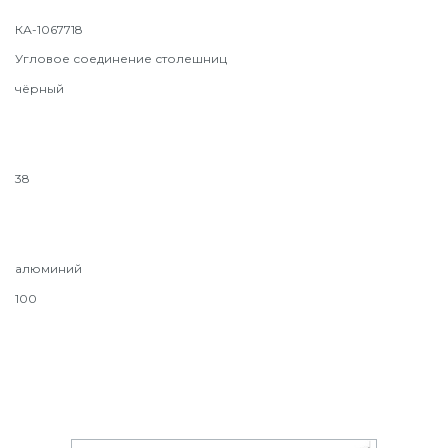
КА-1067718
Угловое соединение столешниц
чёрный
38
алюминий
100