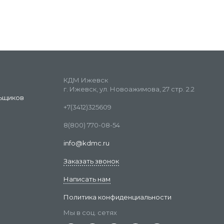
КДМ Ижевск
г. Ижевск, ул. Новоажимова, 27 стр. 2.2
ьщиков
+7(3412)325609
8(800) 770-08-54
info@kdmc.ru
Заказать звонок
Написать нам
Политика конфиденциальности
Мы в соц. сетях