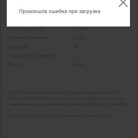
450
Длина, мм
Произошла ошибка при загрузке
Свойства и материалы
полное
Тип выдвижения
сталь
Основной материал
да
Доводчик
1
Количество в упаковке
4,350
Вес, кг
КДМ осуществляет бесплатную доставку при заказе от 15
000 ₽* (в городах присутствия филиала КДМ). Если сумма
заказа меньше — доставка в вашем городе будет стоить 1100
₽.
*Доставка за город рассчитывается индивидуально