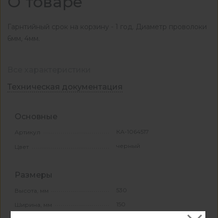
О товаре
Гарнтийный срок на корзину - 1 год. Диаметр проволоки
6мм, 4мм.
Все характеристики
Техническая документация
Основные
КА-1064517
Артикул
черный
Цвет
Размеры
530
Высота, мм
150
Ширина, мм