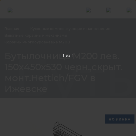
Главная
Кухонные комплектующие и
наполнение
Выкатные корзины и
механизмы
Корзины многооуровневые
М200
Буты
Бутылочница М200 лев.
1
из
1
150х450х530 черн.,скрыт.
монт.Hettich/FGV в
Ижевске
НОВИНКА