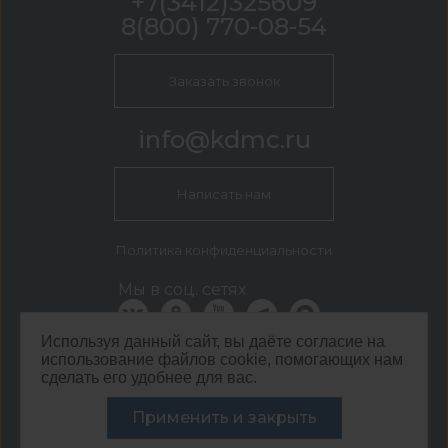
+7(3412)325609
8(800) 770-08-54
Заказать звонок
info@kdmc.ru
Написать нам
Политика конфиденциальности
Мы в соц. сетях
Используя данный сайт, вы даёте согласие на
использование файлов cookie, помогающих нам
КДМ Ижевск
сделать его удобнее для вас.
г. Ижевск, ул. Новоажимова, 27 стр. 2.2
Применить и закрыть
©
ООО ЦЕНТР КДМ. ИНН: 3661037157 ОГРН: 1063667287551
,
2026