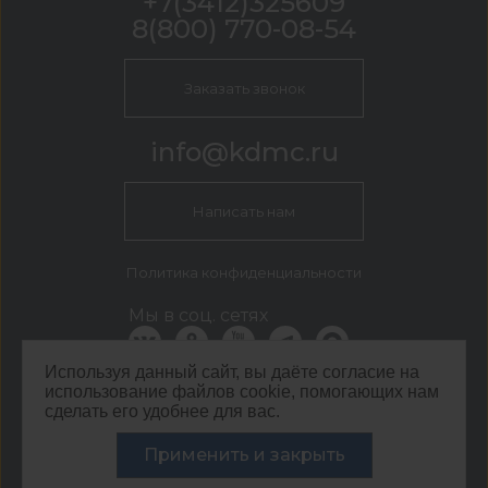
+7(3412)325609
8(800) 770-08-54
Заказать звонок
info@kdmc.ru
Написать нам
Политика конфиденциальности
Мы в соц. сетях
Используя данный сайт, вы даёте согласие на
использование файлов cookie, помогающих нам
КДМ Ижевск
сделать его удобнее для вас.
г. Ижевск, ул. Новоажимова, 27 стр. 2.2
Применить и закрыть
©
ООО ЦЕНТР КДМ. ИНН: 3661037157 ОГРН: 1063667287551
,
2026