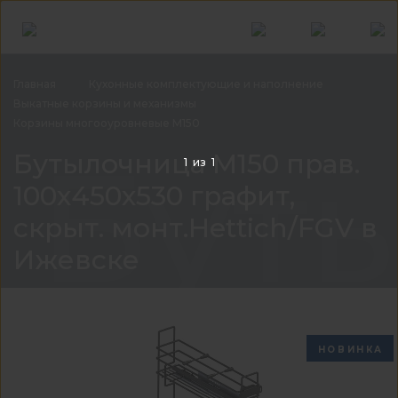
Главная
Кухонные комплектующие и
наполнение
Выкатные корзины и
механизмы
Корзины многооуровневые
М150
Буты
Бутылочница М150 прав.
1
из
1
100х450х530 графит,
скрыт. монт.Hettich/FGV в
Ижевске
НОВИНКА