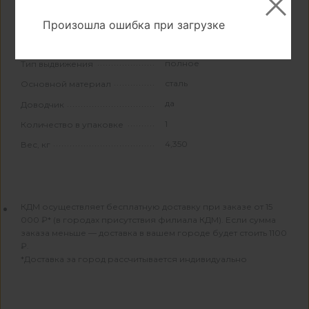
450
Длина, мм
Произошла ошибка при загрузке
Свойства и материалы
полное
Тип выдвижения
сталь
Основной материал
да
Доводчик
1
Количество в упаковке
4,350
Вес, кг
КДМ осуществляет бесплатную доставку при заказе от 15
000 ₽* (в городах присутствия филиала КДМ). Если сумма
заказа меньше — доставка в вашем городе будет стоить 1100
₽.
*Доставка за город рассчитывается индивидуально