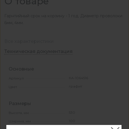
О товаре
Гарнтийный срок на корзину - 1 год. Диаметр проволоки
6мм, 4мм.
Все характеристики
Техническая документация
Основные
КА-1064516
Артикул
графит
Цвет
Размеры
530
Высота, мм
100
Ширина, мм